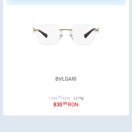
BVLGARI
00
1.000
RON
(-17%)
00
830
RON