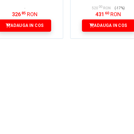
00
520
RON
(-17%)
85
60
326
RON
431
RON
ADAUGA IN COS
ADAUGA IN COS