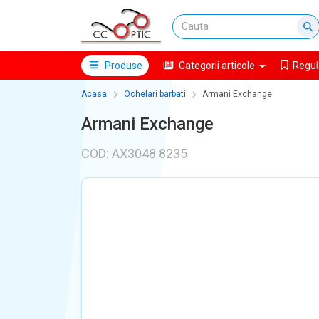
Produse
Categorii articole
Regul
Acasa
Ochelari barbati
Armani Exchange
Armani Exchange
COD: AX3048 8235