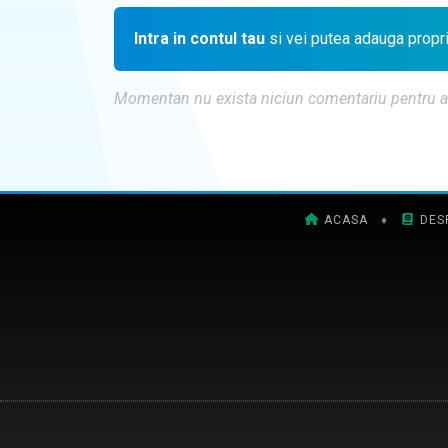
Intra in contul tau
si vei putea adauga propr
Momentan nu exista niciun comentariu pentru aces
ACASA
♦
DES