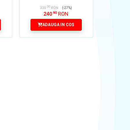
00
330
RON
(-27%)
90
240
RON
ADAUGA IN COS