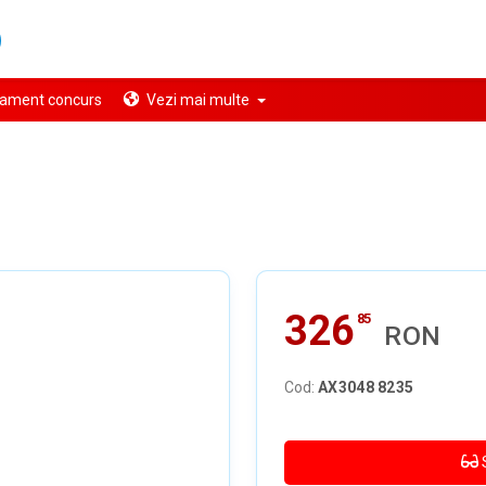
ament concurs
Vezi mai multe
326
85
RON
Cod:
AX3048 8235