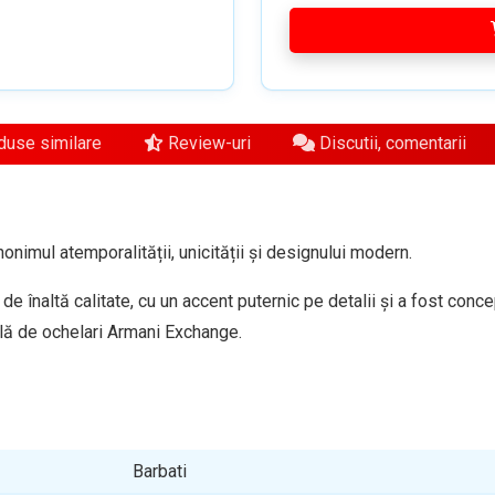
use similare
Review-uri
Discutii, comentarii
nimul atemporalității, unicității și designului modern.
 de înaltă calitate, cu un accent puternic pe detalii și a fost con
lă de ochelari Armani Exchange.
Barbati