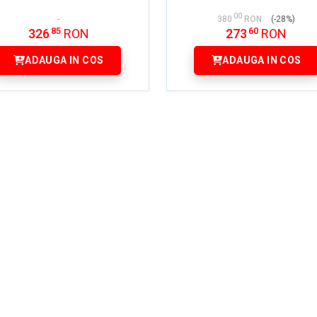
00
380
RON
(-28%)
85
60
326
RON
273
RON
ADAUGA IN COS
ADAUGA IN COS