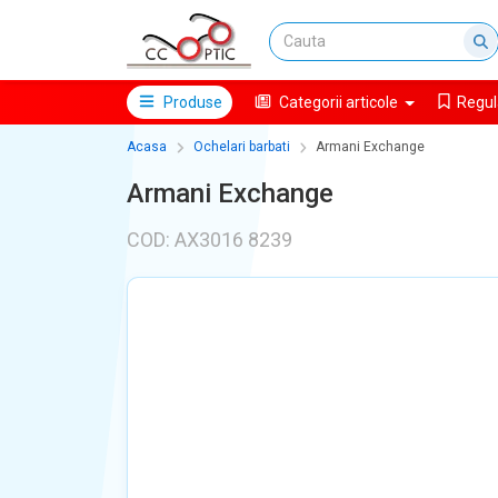
Produse
Categorii articole
Regul
Acasa
Ochelari barbati
Armani Exchange
Armani Exchange
COD: AX3016 8239