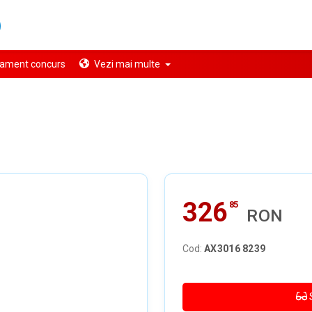
ament concurs
Vezi mai multe
326
85
RON
Cod:
AX3016 8239