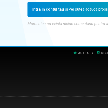
Intra in contul tau
si vei putea adauga propr
Momentan nu exista niciun comentariu pentru aces
ACASA
♦
DES