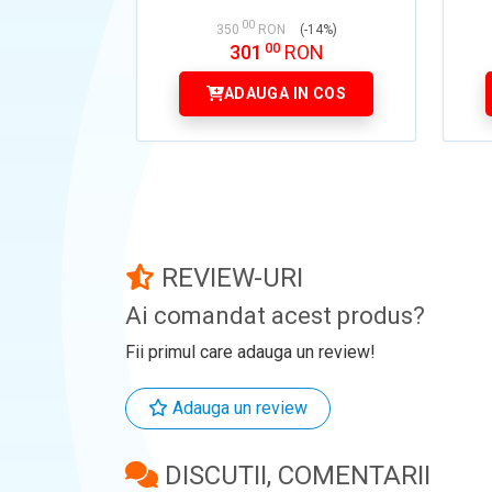
00
350
RON
(-14%)
00
301
RON
ADAUGA IN COS
REVIEW-URI
Ai comandat acest produs?
Fii primul care adauga un review!
Adauga un review
DISCUTII, COMENTARII