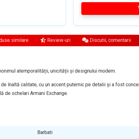
use similare
Review-uri
Discutii, comentarii
nimul atemporalității, unicității și designului modern.
 de înaltă calitate, cu un accent puternic pe detalii și a fost con
lă de ochelari Armani Exchange.
Barbati