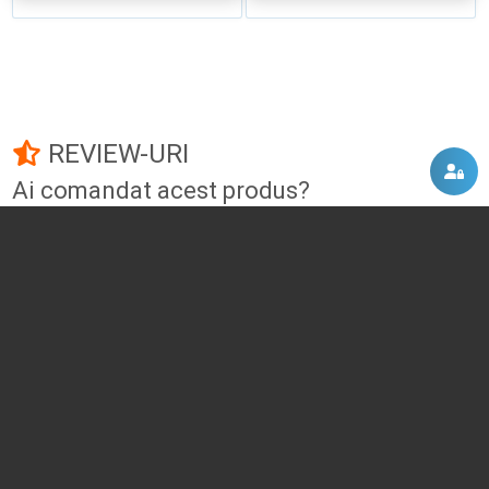
REVIEW-URI
Ai comandat acest produs?
Fii primul care adauga un review!
Adauga un review
DISCUTII, COMENTARII
Intra in contul tau
si vei putea adauga propriul tau
comentariu