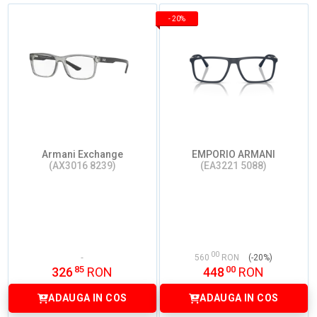
-
20%
Armani Exchange
EMPORIO ARMANI
(AX3016 8239)
(EA3221 5088)
00
560
RON
(-20%)
85
00
326
RON
448
RON
ADAUGA IN COS
ADAUGA IN COS