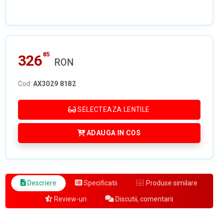
85
326
RON
Cod:
AX3029 8182
SELECTEAZA LENTILE
ADAUGA IN COS
Descriere
Specificatii
Produse similare
Review-uri
Discutii, comentarii