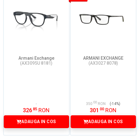
Armani Exchange
ARMANI EXCHANGE
(AX3095U 8181)
(AX3027 8078)
00
350
RON
(-14%)
85
00
326
RON
301
RON
ADAUGA IN COS
ADAUGA IN COS