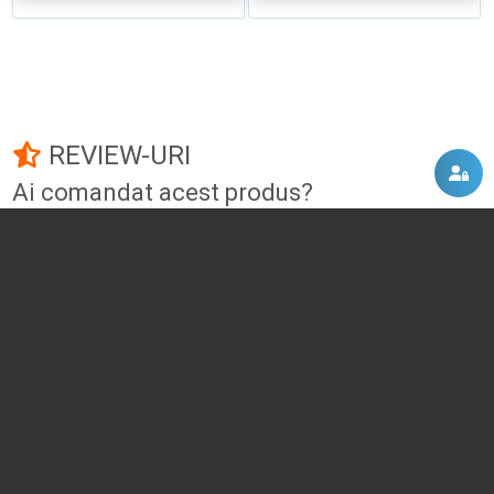
REVIEW-URI
Ai comandat acest produs?
Fii primul care adauga un review!
Adauga un review
DISCUTII, COMENTARII
Intra in contul tau
si vei putea adauga propriul tau
comentariu