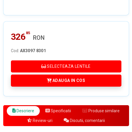
85
326
RON
Cod:
AX3097 8301
SELECTEAZA LENTILE
ADAUGA IN COS
Descriere
Specificatii
Produse similare
Review-uri
Discutii, comentarii