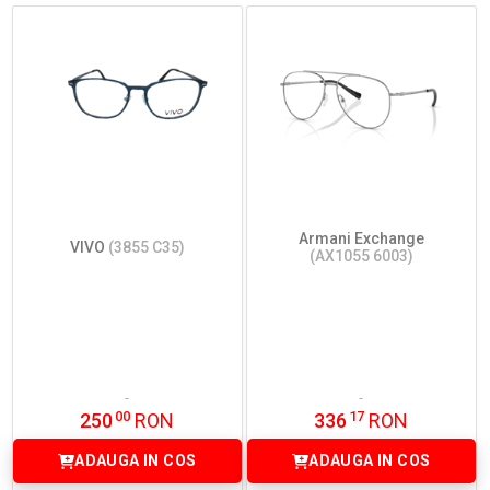
Armani Exchange
VIVO
(3855 C35)
(AX1055 6003)
00
17
250
RON
336
RON
ADAUGA IN COS
ADAUGA IN COS