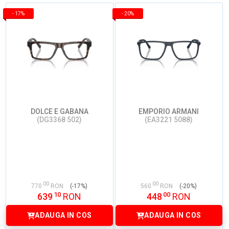
-
17%
-
20%
DOLCE E GABANA
EMPORIO ARMANI
(DG3368 502)
(EA3221 5088)
00
00
770
RON
(-17%)
560
RON
(-20%)
10
00
639
RON
448
RON
ADAUGA IN COS
ADAUGA IN COS