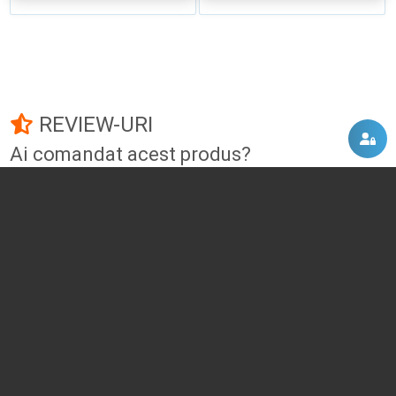
REVIEW-URI
Ai comandat acest produs?
Fii primul care adauga un review!
Adauga un review
DISCUTII, COMENTARII
Intra in contul tau
si vei putea adauga propriul tau
comentariu