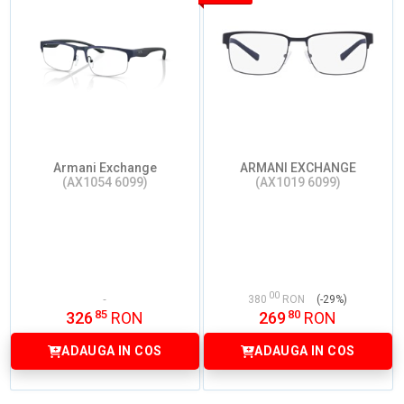
Armani Exchange
ARMANI EXCHANGE
(AX1054 6099)
(AX1019 6099)
00
380
RON
(-29%)
85
80
326
RON
269
RON
ADAUGA IN COS
ADAUGA IN COS