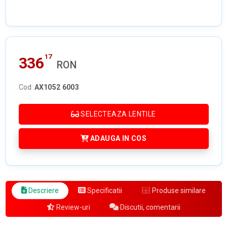
17
336
RON
Cod:
AX1052 6003
SELECTEAZA LENTILE
ADAUGA IN COS
Descriere
Specificatii
Produse similare
Review-uri
Discutii, comentarii