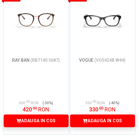
RAY.BAN
(RB7140 5687)
VOGUE
(VO5424B W44)
00
00
600
RON
(-30%)
550
RON
(-40%)
00
00
420
RON
330
RON
ADAUGA IN COS
ADAUGA IN COS