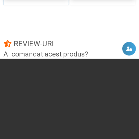
REVIEW-URI
Ai comandat acest produs?
Fii primul care adauga un review!
Adauga un review
DISCUTII, COMENTARII
Intra in contul tau
si vei putea adauga propriul tau
comentariu