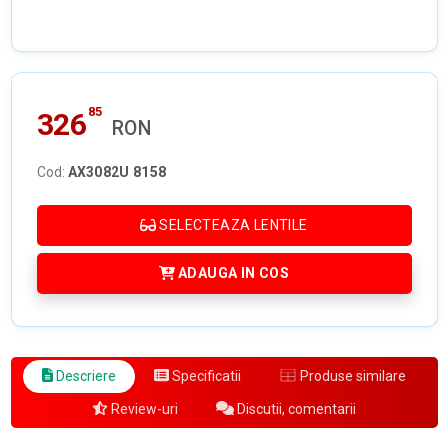
85
326
RON
Cod:
AX3082U 8158
SELECTEAZA LENTILE
ADAUGA IN COS
Descriere
Specificatii
Produse similare
Review-uri
Discutii, comentarii