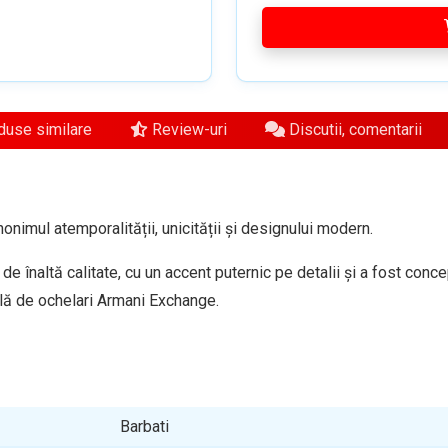
use similare
Review-uri
Discutii, comentarii
nimul atemporalității, unicității și designului modern.
 de înaltă calitate, cu un accent puternic pe detalii și a fost con
lă de ochelari Armani Exchange.
Barbati