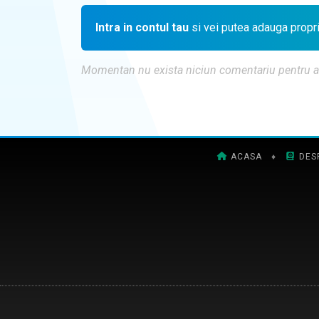
Intra in contul tau
si vei putea adauga propr
Momentan nu exista niciun comentariu pentru aces
ACASA
♦
DES