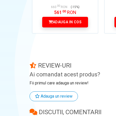
00
660
RON
(-15%)
00
561
RON
ADAUGA IN COS
REVIEW-URI
Ai comandat acest produs?
Fii primul care adauga un review!
Adauga un review
DISCUTII, COMENTARII