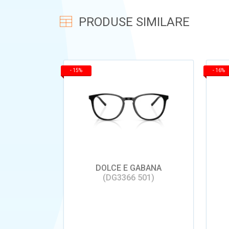
PRODUSE SIMILARE
-
15%
-
16%
DOLCE E GABANA
(DG3366 501)