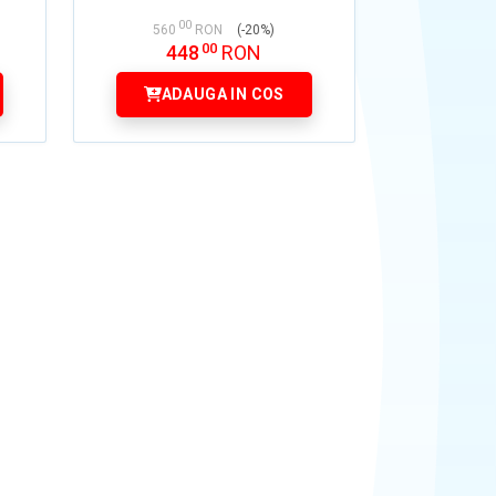
00
560
RON
(-20%)
00
448
RON
ADAUGA IN COS