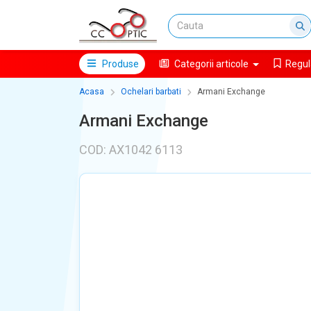
Produse
Categorii articole
Regul
Acasa
Ochelari barbati
Armani Exchange
Armani Exchange
COD: AX1042 6113