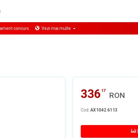
ament concurs
Vezi mai multe
336
17
RON
Cod:
AX1042 6113