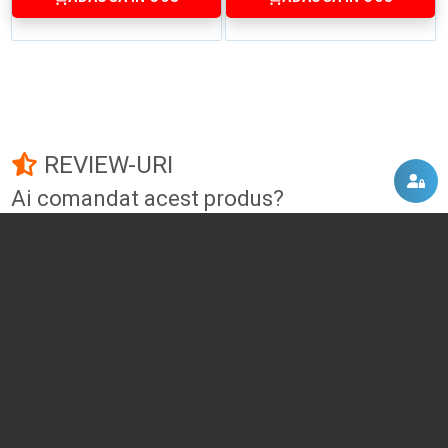
REVIEW-URI
Ai comandat acest produs?
Fii primul care adauga un review!
Adauga un review
DISCUTII, COMENTARII
Intra in contul tau
si vei putea adauga propriul tau
comentariu