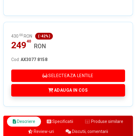
00
430
RON
(-42%)
40
249
RON
Cod:
AX3077 8158
SELECTEAZA LENTILE
ADAUGA IN COS
Descriere
Specificatii
Produse similare
Review-uri
Discutii, comentarii