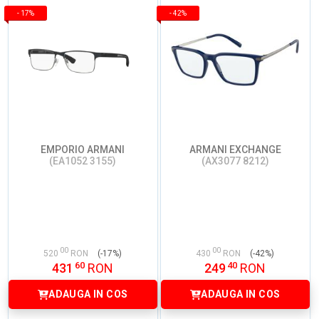
-
17%
-
42%
EMPORIO ARMANI
ARMANI EXCHANGE
(EA1052 3155)
(AX3077 8212)
00
00
520
RON
(-17%)
430
RON
(-42%)
60
40
431
RON
249
RON
ADAUGA IN COS
ADAUGA IN COS