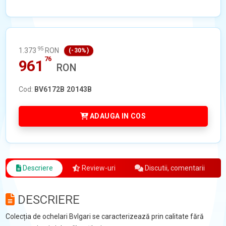
95
1.373
RON
(-30%)
76
961
RON
Cod:
BV6172B 20143B
ADAUGA IN COS
Descriere
Review-uri
Discutii, comentarii
DESCRIERE
Colecția de ochelari Bvlgari se caracterizează prin calitate fără