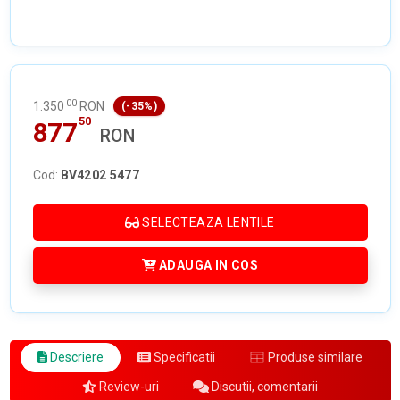
00
1.350
RON
(-35%)
50
877
RON
Cod:
BV4202 5477
SELECTEAZA LENTILE
ADAUGA IN COS
Descriere
Specificatii
Produse similare
Review-uri
Discutii, comentarii