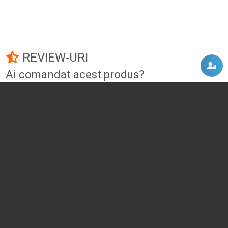
REVIEW-URI
Ai comandat acest produs?
Fii primul care adauga un review!
Adauga un review
DISCUTII, COMENTARII
Intra in contul tau
si vei putea adauga propriul tau
comentariu
Momentan nu exista niciun comentariu pentru acest produs. Nu ezita, fii
primul :)