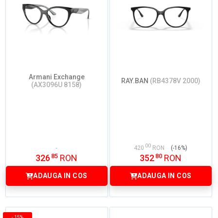
Armani Exchange
RAY.BAN
(RB4378V 2000)
(AX3096U 8158)
00
420
RON
(-16%)
85
80
326
RON
352
RON
ADAUGA IN COS
ADAUGA IN COS
-
15%