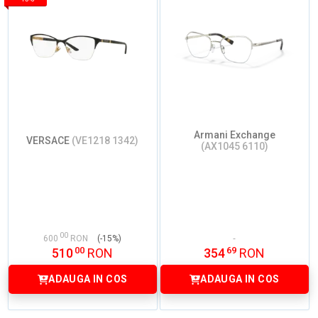
Armani Exchange
VERSACE
(VE1218 1342)
(AX1045 6110)
00
600
RON
(-15%)
00
69
510
RON
354
RON
ADAUGA IN COS
ADAUGA IN COS