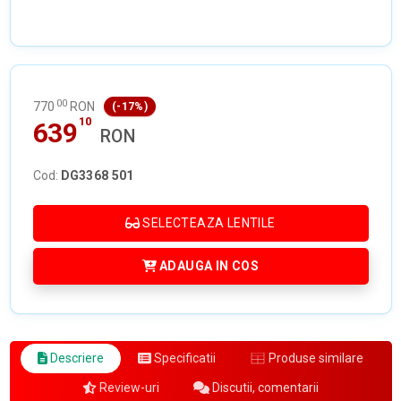
00
770
RON
(-17%)
10
639
RON
Cod:
DG3368 501
SELECTEAZA LENTILE
ADAUGA IN COS
Descriere
Specificatii
Produse similare
Review-uri
Discutii, comentarii