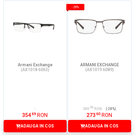
-
28%
Armani Exchange
ARMANI EXCHANGE
(AX1018 6063)
(AX1019 6089)
00
380
RON
(-28%)
69
60
354
RON
273
RON
ADAUGA IN COS
ADAUGA IN COS