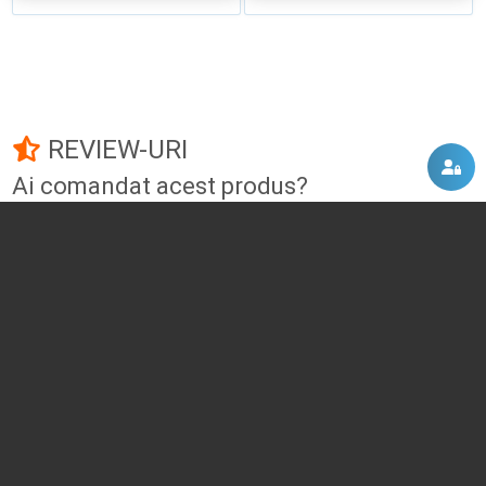
REVIEW-URI
Ai comandat acest produs?
Fii primul care adauga un review!
Adauga un review
DISCUTII, COMENTARII
Intra in contul tau
si vei putea adauga propriul tau
comentariu
Momentan nu exista niciun comentariu pentru acest produs. Nu ezita, fii