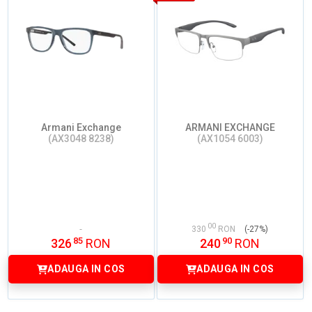
Armani Exchange
ARMANI EXCHANGE
(AX3048 8238)
(AX1054 6003)
00
330
RON
(-27%)
85
90
326
RON
240
RON
ADAUGA IN COS
ADAUGA IN COS