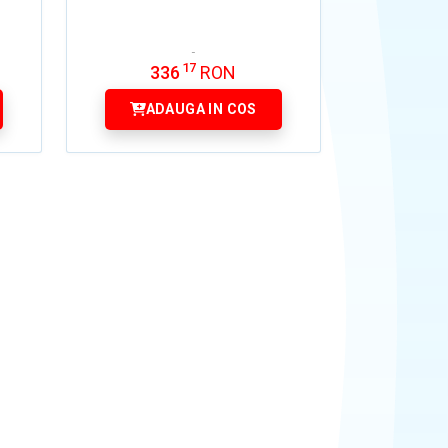
17
336
RON
ADAUGA IN COS