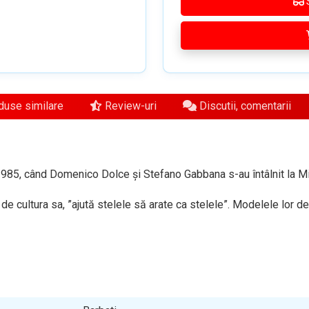
use similare
Review-uri
Discutii, comentarii
985, când Domenico Dolce și Stefano Gabbana s-au întâlnit la Mi
i de cultura sa, ”ajută stelele să arate ca stelele”. Modelele lor