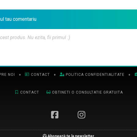
iul tau comentariu
t produs. Nu ezita, fii primul :)
PRE NOI
♦
CONTACT
♦
POLITICA CONFIDENTIALITATE
♦
CONTACT
OBTINETI O CONSULTATIE GRATUITA
Abonează-te la newsletter