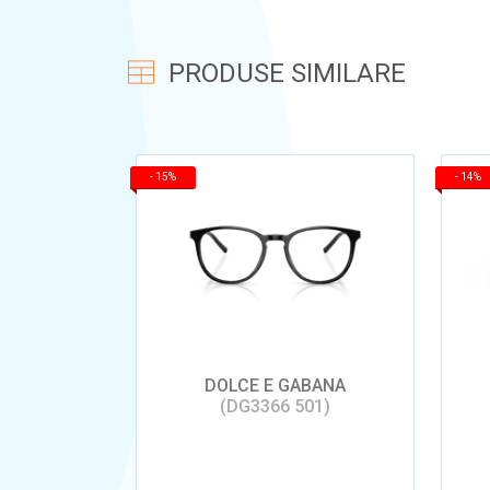
PRODUSE SIMILARE
-
15%
-
14%
DOLCE E GABANA
(DG3366 501)