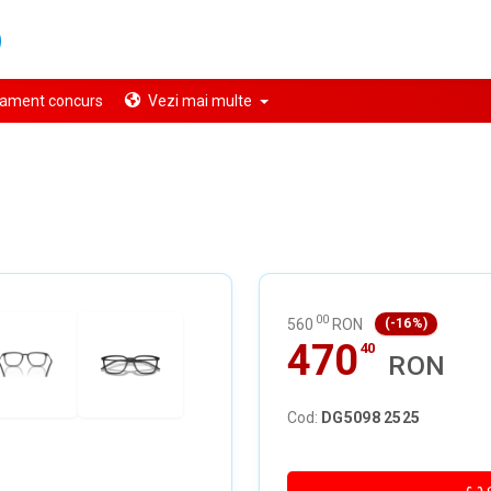
ament concurs
Vezi mai multe
00
560
RON
(-16%)
470
40
RON
Cod:
DG5098 2525