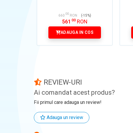
00
660
RON
(-15%)
00
561
RON
ADAUGA IN COS
REVIEW-URI
Ai comandat acest produs?
Fii primul care adauga un review!
Adauga un review