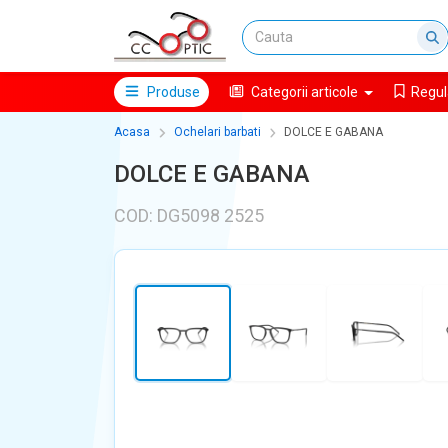
Produse
Categorii articole
Regul
Acasa
Ochelari barbati
DOLCE E GABANA
DOLCE E GABANA
COD: DG5098 2525