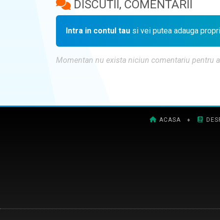
DISCUTII, COMENTARII
Intra in contul tau
si vei putea adauga propr
Momentan nu exista niciun comentariu pentru aces
ACASA
♦
DES