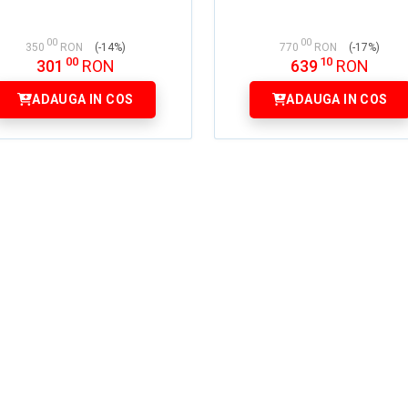
00
00
350
RON
(-14%)
770
RON
(-17%)
00
10
301
RON
639
RON
ADAUGA IN COS
ADAUGA IN COS