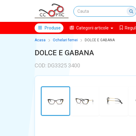
Produse
Categorii articole
Regul
Acasa
Ochelari femei
DOLCE E GABANA
DOLCE E GABANA
COD: DG3325 3400