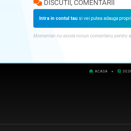
DISCUTII, COMENTARII
Intra in contul tau
si vei putea adauga propr
Momentan nu exista niciun comentariu pentru aces
ACASA
♦
DES