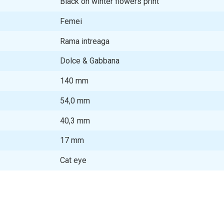
Black on winter flowers print
Femei
Rama intreaga
Dolce & Gabbana
140
mm
54,0
mm
40,3
mm
17
mm
Cat eye