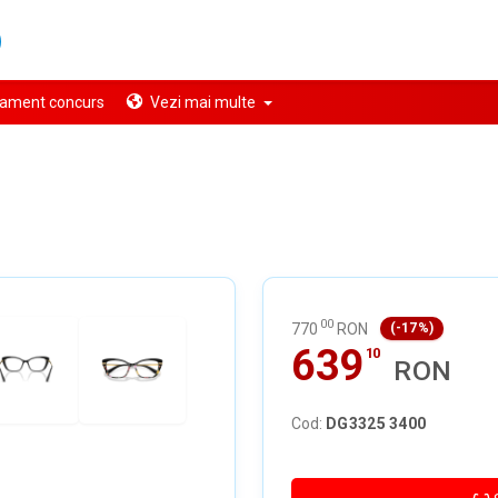
ament concurs
Vezi mai multe
00
770
RON
(-17%)
639
10
RON
Cod:
DG3325 3400