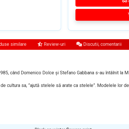
use similare
Review-uri
Discutii, comentarii
985, când Domenico Dolce și Stefano Gabbana s-au întâlnit la Mi
i de cultura sa, ”ajută stelele să arate ca stelele”. Modelele lor