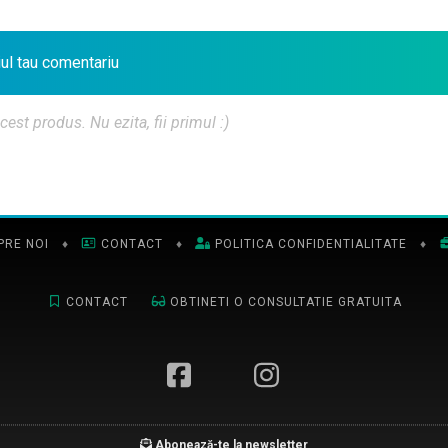
iul tau comentariu
t produs. Nu ezita, fii primul :)
PRE NOI
♦
CONTACT
♦
POLITICA CONFIDENTIALITATE
♦
CONTACT
OBTINETI O CONSULTATIE GRATUITA
Abonează-te la newsletter