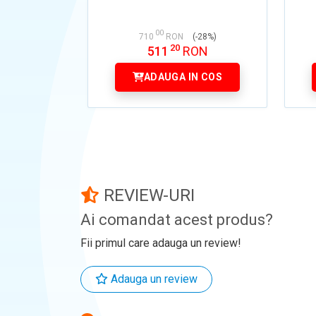
00
710
RON
(-28%)
20
511
RON
ADAUGA IN COS
REVIEW-URI
Ai comandat acest produs?
Fii primul care adauga un review!
Adauga un review