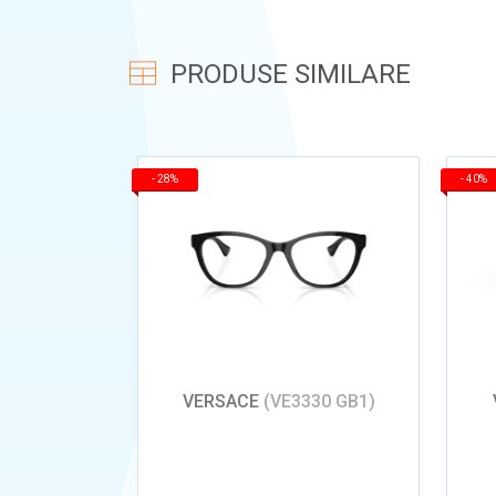
PRODUSE SIMILARE
-
28%
-
40%
VERSACE
(VE3330 GB1)