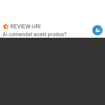
REVIEW-URI
Ai comandat acest produs?
Fii primul care adauga un review!
Adauga un review
DISCUTII, COMENTARII
Intra in contul tau
si vei putea adauga propriul tau
comentariu
Momentan nu exista niciun comentariu pentru acest produs. Nu ezita, fii
primul :)