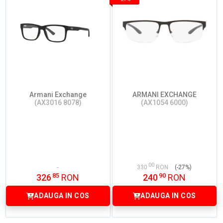
Armani Exchange
ARMANI EXCHANGE
(AX3016 8078)
(AX1054 6000)
00
330
RON
(-27%)
85
90
326
RON
240
RON
ADAUGA IN COS
ADAUGA IN COS