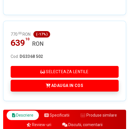
00
770
RON
(-17%)
10
639
RON
Cod:
DG3368 502
SELECTEAZA LENTILE
ADAUGA IN COS
Descriere
Specificatii
Produse similare
Review-uri
Discutii, comentarii