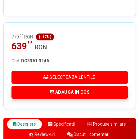
00
770
RON
(-17%)
10
639
RON
Cod:
DG3361 3246
SELECTEAZA LENTILE
ADAUGA IN COS
Descriere
Specificatii
Produse similare
Review-uri
Discutii, comentarii