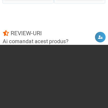
REVIEW-URI
Ai comandat acest produs?
Fii primul care adauga un review!
Adauga un review
DISCUTII, COMENTARII
Intra in contul tau
si vei putea adauga propriul tau
comentariu
Momentan nu exista niciun comentariu pentru acest produs. Nu ezita, fii