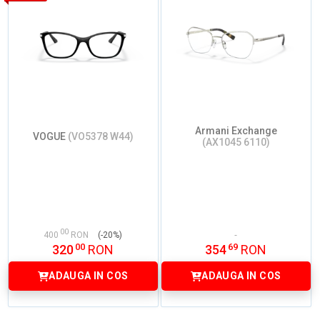
Armani Exchange
VOGUE
(VO5378 W44)
(AX1045 6110)
00
400
RON
(-20%)
00
69
320
RON
354
RON
ADAUGA IN COS
ADAUGA IN COS