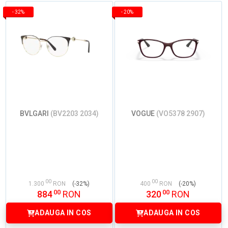
-
32%
-
20%
BVLGARI
(BV2203 2034)
VOGUE
(VO5378 2907)
00
00
1.300
RON
(-32%)
400
RON
(-20%)
00
00
884
RON
320
RON
ADAUGA IN COS
ADAUGA IN COS