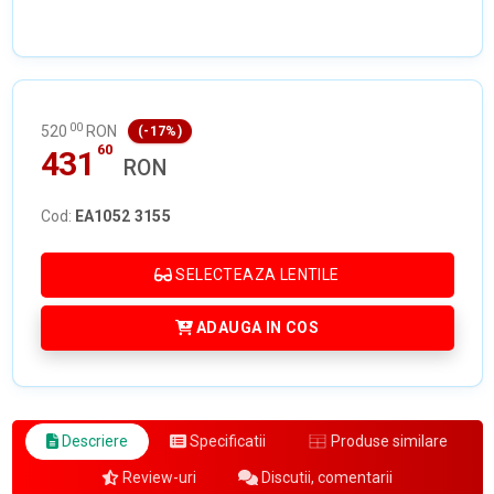
00
520
RON
(-17%)
60
431
RON
Cod:
EA1052 3155
SELECTEAZA LENTILE
ADAUGA IN COS
Descriere
Specificatii
Produse similare
Review-uri
Discutii, comentarii