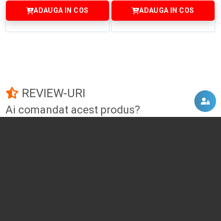
ADAUGA IN COS
ADAUGA IN COS
REVIEW-URI
Ai comandat acest produs?
Fii primul care adauga un review!
Adauga un review
DISCUTII, COMENTARII
Intra in contul tau
si vei putea adauga propriul tau
comentariu