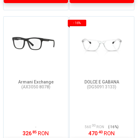
-
16%
Armani Exchange
DOLCE E GABANA
(AX3050 8078)
(DG5091 3133)
00
560
RON
(-16%)
85
40
326
RON
470
RON