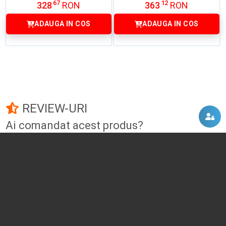
67
12
328
RON
363
RON
ADAUGA IN COS
ADAUGA IN COS
REVIEW-URI
Ai comandat acest produs?
Fii primul care adauga un review!
Adauga un review
DISCUTII, COMENTARII
Intra in contul tau
si vei putea adauga propriul tau