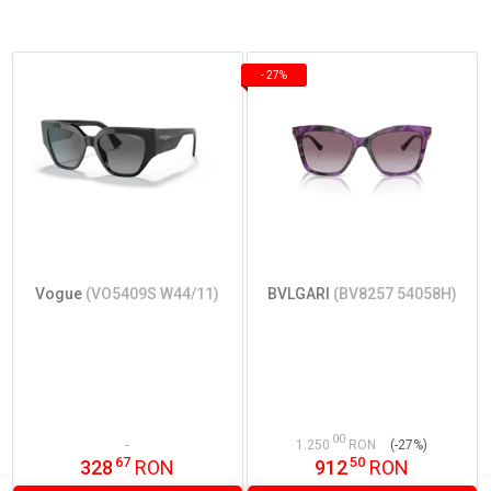
-
27%
Vogue
(VO5409S W44/11)
BVLGARI
(BV8257 54058H)
00
1.250
RON
(-27%)
67
50
328
RON
912
RON