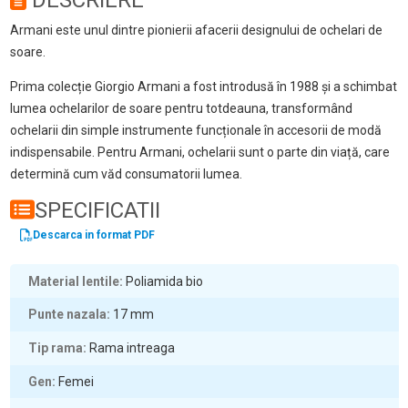
DESCRIERE
Armani este unul dintre pionierii afacerii designului de ochelari de
soare.
Prima colecție Giorgio Armani a fost introdusă în 1988 și a schimbat
lumea ochelarilor de soare pentru totdeauna, transformând
ochelarii din simple instrumente funcționale în accesorii de modă
indispensabile. Pentru Armani, ochelarii sunt o parte din viață, care
determină cum văd consumatorii lumea.
SPECIFICATII
Descarca in format PDF
Material lentile
Poliamida bio
Punte nazala
17
mm
Tip rama
Rama intreaga
Gen
Femei