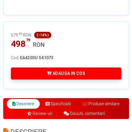
99
579
RON
(-14%)
79
498
RON
Cod:
EA4203U 541073
ADAUGA IN COS
Descriere
Specificatii
Produse similare
Review-uri
Discutii, comentarii