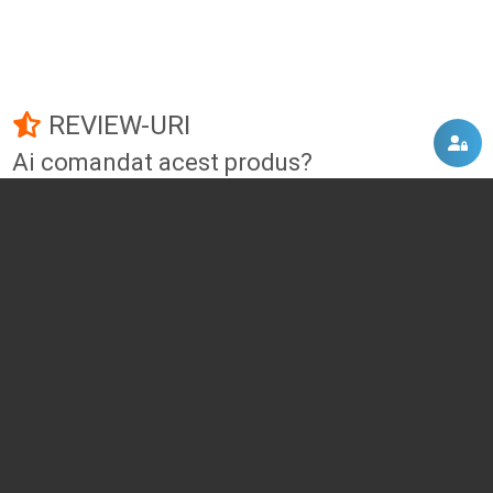
REVIEW-URI
Ai comandat acest produs?
Fii primul care adauga un review!
Adauga un review
DISCUTII, COMENTARII
Intra in contul tau
si vei putea adauga propriul tau
comentariu
Momentan nu exista niciun comentariu pentru acest produs. Nu ezita, fii
primul :)