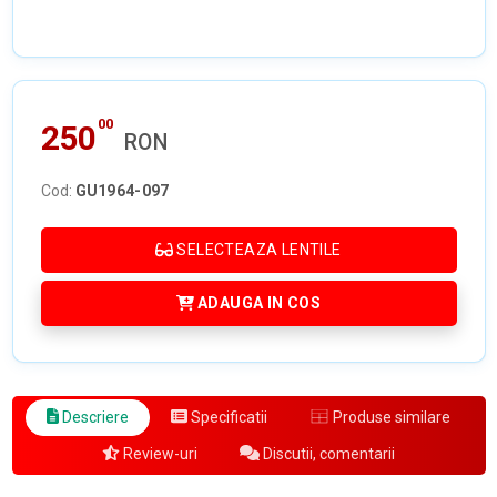
00
250
RON
Cod:
GU1964-097
SELECTEAZA LENTILE
ADAUGA IN COS
Descriere
Specificatii
Produse similare
Review-uri
Discutii, comentarii