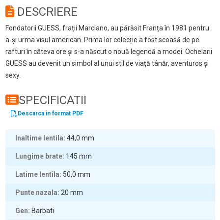
DESCRIERE
Fondatorii GUESS, frații Marciano, au părăsit Franța în 1981 pentru
a-și urma visul american. Prima lor colecție a fost scoasă de pe
rafturi în câteva ore și s-a născut o nouă legendă a modei. Ochelarii
GUESS au devenit un simbol al unui stil de viață tânăr, aventuros și
sexy.
SPECIFICATII
Descarca in format PDF
Inaltime lentila
44,0
mm
Lungime brate
145
mm
Latime lentila
50,0
mm
Punte nazala
20
mm
Gen
Barbati