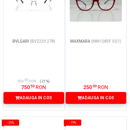
BVLGARI
(BV2229 278)
MAXMARA
(MM1283F SQ1)
00
950
RON
(-21%)
50
00
750
RON
250
RON
ADAUGA IN COS
ADAUGA IN COS
-
29%
-
19%