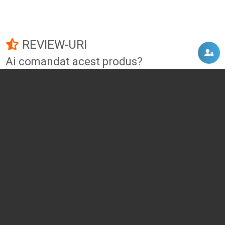
REVIEW-URI
Ai comandat acest produs?
Fii primul care adauga un review!
Adauga un review
DISCUTII, COMENTARII
Intra in contul tau
si vei putea adauga propriul tau
comentariu
Momentan nu exista niciun comentariu pentru acest produs. Nu ezita, fii
primul :)