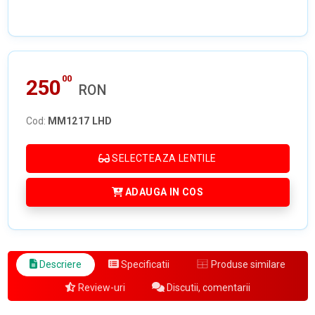
00
250
RON
Cod:
MM1217 LHD
SELECTEAZA LENTILE
ADAUGA IN COS
Descriere
Specificatii
Produse similare
Review-uri
Discutii, comentarii