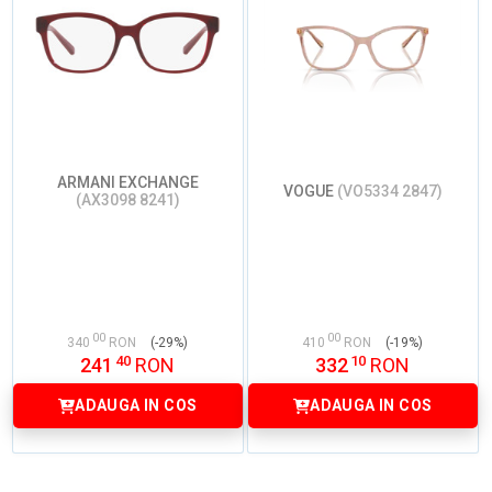
ARMANI EXCHANGE
VOGUE
(VO5334 2847)
(AX3098 8241)
00
00
340
RON
(-29%)
410
RON
(-19%)
40
10
241
RON
332
RON
ADAUGA IN COS
ADAUGA IN COS