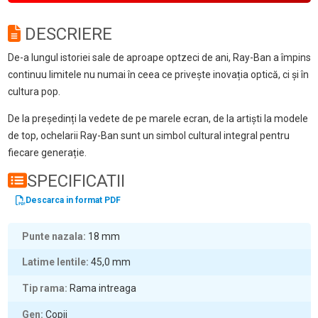
DESCRIERE
De-a lungul istoriei sale de aproape optzeci de ani, Ray-Ban a împins
continuu limitele nu numai în ceea ce privește inovația optică, ci și în
cultura pop.
De la președinți la vedete de pe marele ecran, de la artiști la modele
de top, ochelarii Ray-Ban sunt un simbol cultural integral pentru
fiecare generație.
SPECIFICATII
Descarca in format PDF
Punte nazala
18
mm
Latime lentile
45,0
mm
Tip rama
Rama intreaga
Gen
Copii