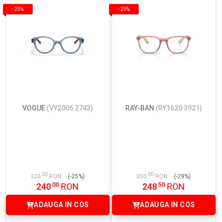
-
25%
-
29%
VOGUE
(VY2005 2743)
RAY-BAN
(RY1620 3921)
00
00
320
RON
(-25%)
350
RON
(-29%)
00
50
240
RON
248
RON
ADAUGA IN COS
ADAUGA IN COS