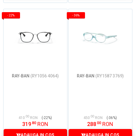
-
22%
-
36%
RAY-BAN
(RY1056 4064)
RAY-BAN
(RY1587 3769)
00
00
410
RON
(-22%)
450
RON
(-36%)
80
00
319
RON
288
RON
ADAUGA IN COS
ADAUGA IN COS