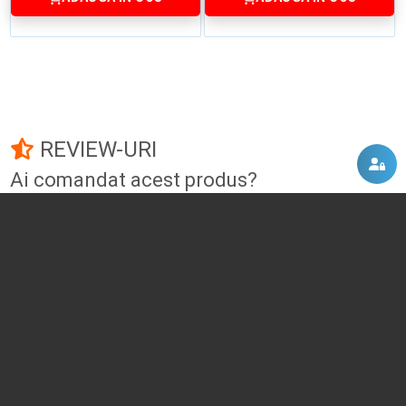
REVIEW-URI
Ai comandat acest produs?
Fii primul care adauga un review!
Adauga un review
DISCUTII, COMENTARII
Intra in contul tau
si vei putea adauga propriul tau
comentariu