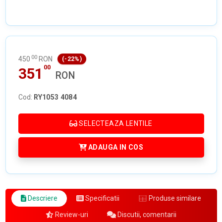
00
450
RON
(-22%)
00
351
RON
Cod:
RY1053 4084
SELECTEAZA LENTILE
ADAUGA IN COS
Descriere
Specificatii
Produse similare
Review-uri
Discutii, comentarii