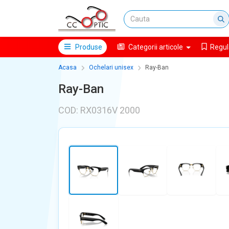
Produse
Categorii articole
Regul
Acasa
Ochelari unisex
Ray-Ban
Ray-Ban
COD: RX0316V 2000