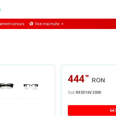
ament concurs
Vezi mai multe
444
99
RON
Cod:
RX0316V 2000