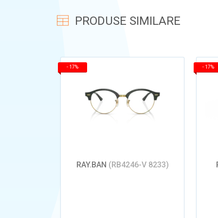
PRODUSE SIMILARE
-
17%
-
17%
RAY.BAN
(RB4246-V 8233)