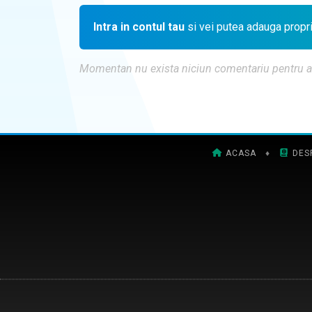
Intra in contul tau
si vei putea adauga propr
Momentan nu exista niciun comentariu pentru aces
ACASA
♦
DES