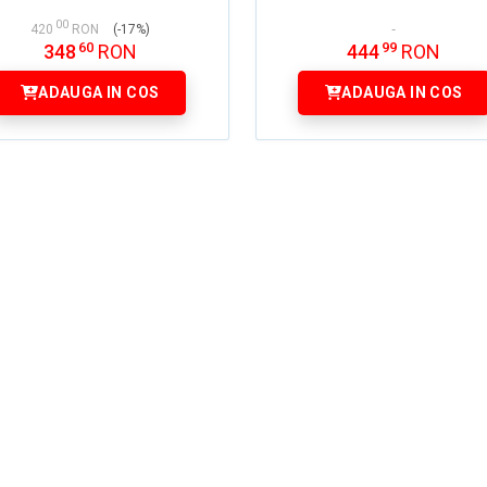
00
420
RON
(-17%)
60
99
348
RON
444
RON
ADAUGA IN COS
ADAUGA IN COS