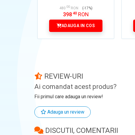
00
480
RON
(-17%)
40
398
RON
ADAUGA IN COS
REVIEW-URI
Ai comandat acest produs?
Fii primul care adauga un review!
Adauga un review
DISCUTII, COMENTARII