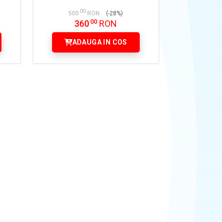
00
500
RON
(-28%)
00
360
RON
ADAUGA IN COS