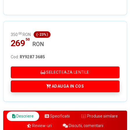
00
350
RON
(-23%)
50
269
RON
Cod:
RY9287 3685
SELECTEAZA LENTILE
ADAUGA IN COS
Descriere
Specificatii
Produse similare
Review-uri
Discutii, comentarii