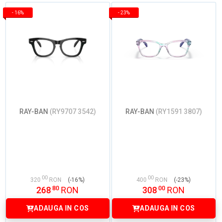
-
16%
-
23%
RAY-BAN
(RY9707 3542)
RAY-BAN
(RY1591 3807)
00
00
320
RON
(-16%)
400
RON
(-23%)
80
00
268
RON
308
RON
ADAUGA IN COS
ADAUGA IN COS