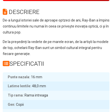
DESCRIERE
De-a lungul istoriei sale de aproape optzeci de ani, Ray-Ban a împins
continuu limitele nu numai în ceea ce privește inovația optică, ci și în
cultura pop.
De la președinți la vedete de pe marele ecran, de la artiști la modele
de top, ochelarii Ray-Ban sunt un simbol cultural integral pentru
fiecare generație.
SPECIFICATII
Punte nazala
16
mm
Latime lentile
48,0
mm
Tip rama
Rama intreaga
Gen
Copii