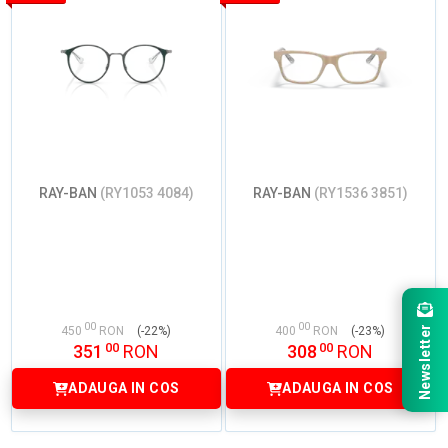
RAY-BAN
(RY1053 4084)
RAY-BAN
(RY1536 3851)
00
00
Newsletter
450
RON
(-22%)
400
RON
(-23%)
00
00
351
RON
308
RON
ADAUGA IN COS
ADAUGA IN COS