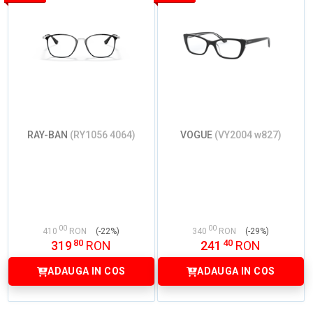
RAY-BAN
(RY1056 4064)
VOGUE
(VY2004 w827)
00
00
410
RON
(-22%)
340
RON
(-29%)
80
40
319
RON
241
RON
ADAUGA IN COS
ADAUGA IN COS