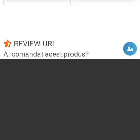
REVIEW-URI
Ai comandat acest produs?
Fii primul care adauga un review!
Adauga un review
DISCUTII, COMENTARII
Intra in contul tau
si vei putea adauga propriul tau
comentariu
Momentan nu exista niciun comentariu pentru acest produs. Nu ezita, fii