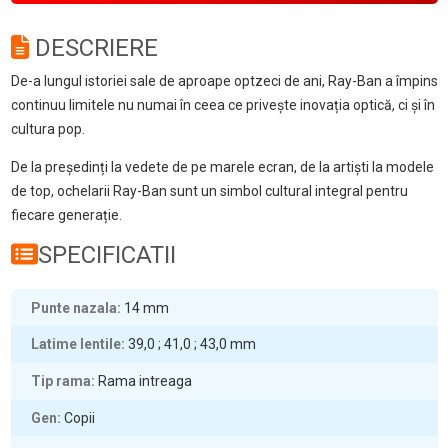
DESCRIERE
De-a lungul istoriei sale de aproape optzeci de ani, Ray-Ban a împins
continuu limitele nu numai în ceea ce privește inovația optică, ci și în
cultura pop.
De la președinți la vedete de pe marele ecran, de la artiști la modele
de top, ochelarii Ray-Ban sunt un simbol cultural integral pentru
fiecare generație.
SPECIFICATII
Punte nazala
14
mm
Latime lentile
39,0 ; 41,0 ; 43,0
mm
Tip rama
Rama intreaga
Gen
Copii