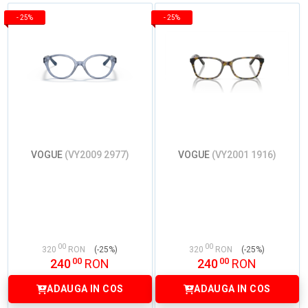
-
25%
-
25%
VOGUE
(VY2009 2977)
VOGUE
(VY2001 1916)
00
00
320
RON
(-25%)
320
RON
(-25%)
00
00
240
RON
240
RON
ADAUGA IN COS
ADAUGA IN COS