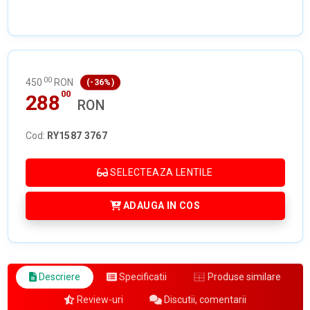
00
450
RON
(-36%)
00
288
RON
Cod:
RY1587 3767
SELECTEAZA LENTILE
ADAUGA IN COS
Descriere
Specificatii
Produse similare
Review-uri
Discutii, comentarii