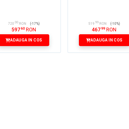
00
99
720
RON
(-17%)
519
RON
(-10%)
60
99
597
RON
467
RON
ADAUGA IN COS
ADAUGA IN COS