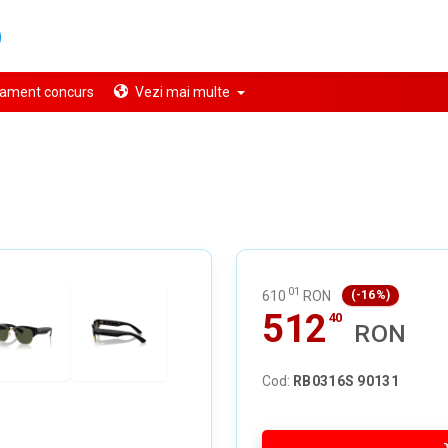
ament concurs
Vezi mai multe
01
610
RON
(-16%)
512
40
RON
Cod:
RB0316S 90131