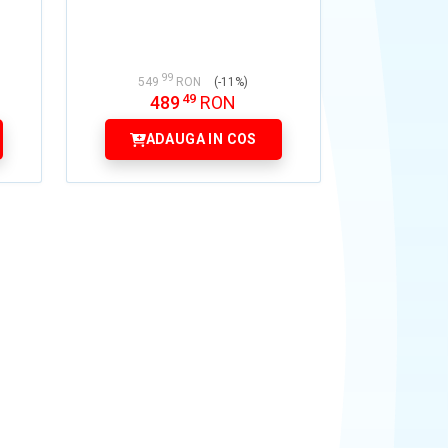
99
549
RON
(-11%)
49
489
RON
ADAUGA IN COS