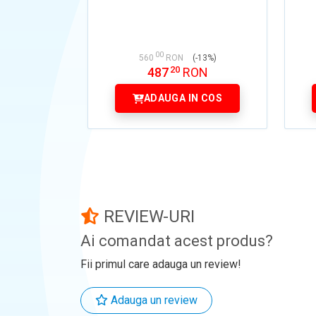
00
560
RON
(-13%)
20
487
RON
ADAUGA IN COS
REVIEW-URI
Ai comandat acest produs?
Fii primul care adauga un review!
Adauga un review