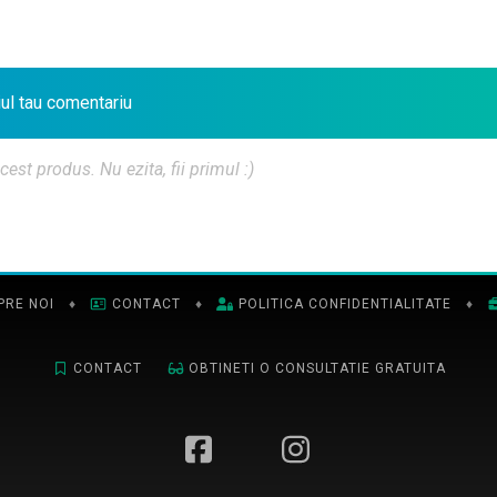
iul tau comentariu
t produs. Nu ezita, fii primul :)
PRE NOI
♦
CONTACT
♦
POLITICA CONFIDENTIALITATE
♦
CONTACT
OBTINETI O CONSULTATIE GRATUITA