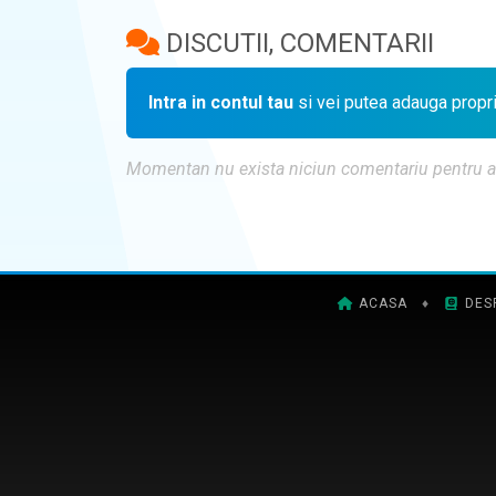
DISCUTII, COMENTARII
Intra in contul tau
si vei putea adauga propr
Momentan nu exista niciun comentariu pentru aces
ACASA
♦
DES