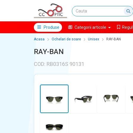
Produse
Categorii articole
Regul
Acasa
Ochelari de soare
Unisex
RAY-BAN
RAY-BAN
COD: RB0316S 90131