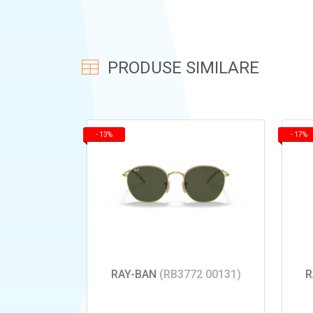
PRODUSE SIMILARE
-
13%
-
17%
RAY-BAN
(RB3772 00131)
R