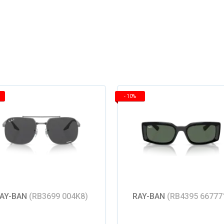
-
10%
AY-BAN
(RB3699 004K8)
RAY-BAN
(RB4395 66777