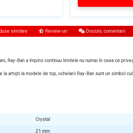
use similare
Review-uri
Discutii, comentarii
ni, Ray-Ban a împins continuu limitele nu numai în ceea ce privește
 la artiști la modele de top, ochelarii Ray-Ban sunt un simbol cult
Crystal
21
mm