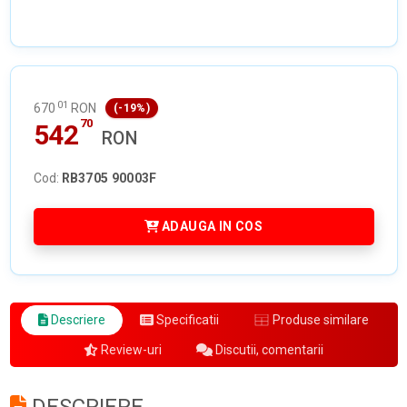
01
670
RON
(-19%)
70
542
RON
Cod:
RB3705 90003F
ADAUGA IN COS
Descriere
Specificatii
Produse similare
Review-uri
Discutii, comentarii