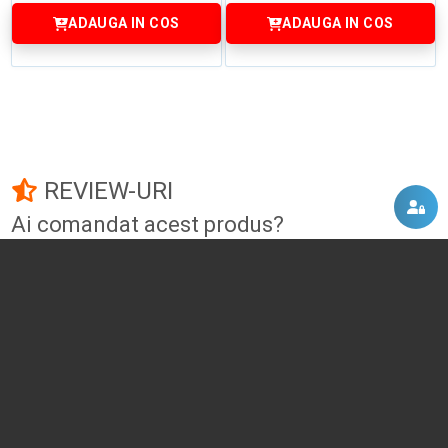
ADAUGA IN COS
ADAUGA IN COS
REVIEW-URI
Ai comandat acest produs?
Fii primul care adauga un review!
Adauga un review
DISCUTII, COMENTARII
Intra in contul tau
si vei putea adauga propriul tau
comentariu