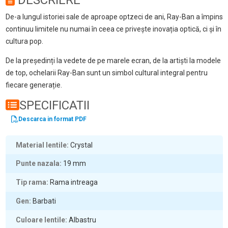
DESCRIERE
De-a lungul istoriei sale de aproape optzeci de ani, Ray-Ban a împins
continuu limitele nu numai în ceea ce privește inovația optică, ci și în
cultura pop.
De la președinți la vedete de pe marele ecran, de la artiști la modele
de top, ochelarii Ray-Ban sunt un simbol cultural integral pentru
fiecare generație.
SPECIFICATII
Descarca in format PDF
Material lentile
Crystal
Punte nazala
19
mm
Tip rama
Rama intreaga
Gen
Barbati
Culoare lentile
Albastru