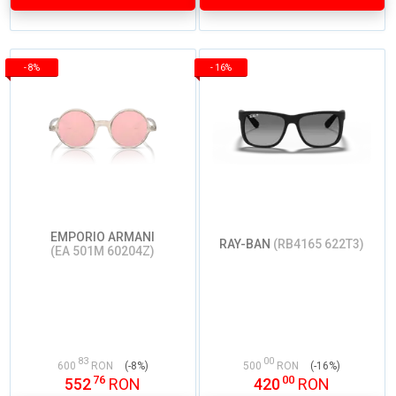
-
8%
-
16%
EMPORIO ARMANI
RAY-BAN
(RB4165 622T3)
(EA 501M 60204Z)
83
00
600
RON
(-8%)
500
RON
(-16%)
76
00
552
RON
420
RON