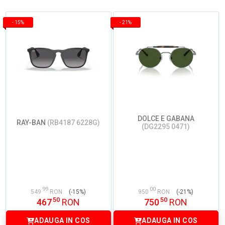
-
15%
-
21%
DOLCE E GABANA
RAY-BAN
(RB4187 6228G)
(DG2295 0471)
99
00
549
RON
(-15%)
950
RON
(-21%)
50
50
467
RON
750
RON
ADAUGA IN COS
ADAUGA IN COS