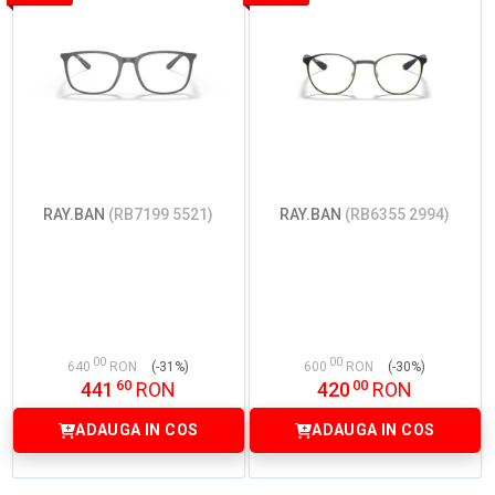
RAY.BAN
(RB7199 5521)
RAY.BAN
(RB6355 2994)
00
00
640
RON
(-31%)
600
RON
(-30%)
60
00
441
RON
420
RON
ADAUGA IN COS
ADAUGA IN COS