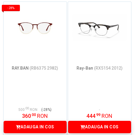
-
28%
RAY.BAN
(RB6375 2982)
Ray-Ban
(RX5154 2012)
00
500
RON
(-28%)
00
99
360
RON
444
RON
ADAUGA IN COS
ADAUGA IN COS