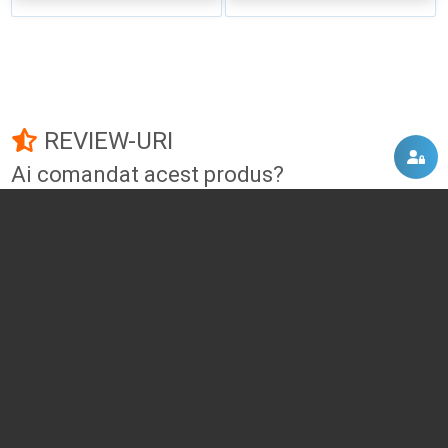
REVIEW-URI
Ai comandat acest produs?
Fii primul care adauga un review!
Adauga un review
DISCUTII, COMENTARII
Intra in contul tau
si vei putea adauga propriul tau
comentariu