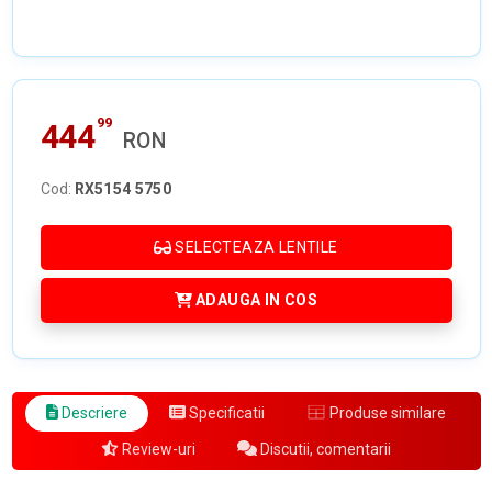
99
444
RON
Cod:
RX5154 5750
SELECTEAZA LENTILE
ADAUGA IN COS
Descriere
Specificatii
Produse similare
Review-uri
Discutii, comentarii