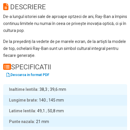
DESCRIERE
De-a lungul istoriei sale de aproape optzeci de ani, Ray-Ban a împins
continuu limitele nu numai în ceea ce privește inovația optică, ci și în
cultura pop.
De la președinți la vedete de pe marele ecran, de la artiști la modele
de top, ochelarii Ray-Ban sunt un simbol cultural integral pentru
fiecare generație.
SPECIFICATII
Descarca in format PDF
Inaltime lentila
38,3 ; 39,6
mm
Lungime brate
140 ; 145
mm
Latime lentila
49,1 ; 50,8
mm
Punte nazala
21
mm