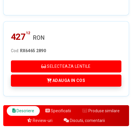
12
427
RON
Cod:
RX6465 2890
SELECTEAZA LENTILE
ADAUGA IN COS
Descriere
Specificatii
Produse similare
Review-uri
Discutii, comentarii