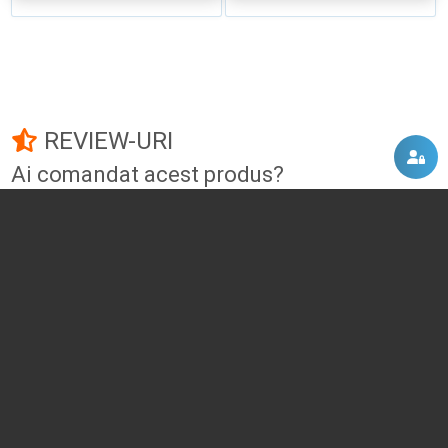
REVIEW-URI
Ai comandat acest produs?
Fii primul care adauga un review!
Adauga un review
DISCUTII, COMENTARII
Intra in contul tau
si vei putea adauga propriul tau
comentariu