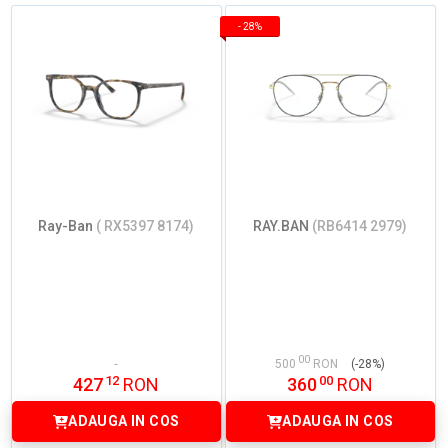
-
28%
Ray-Ban
( RX5397 8174)
RAY.BAN
(RB6414 2979)
00
500
RON
(-28%)
12
00
427
RON
360
RON
ADAUGA IN COS
ADAUGA IN COS