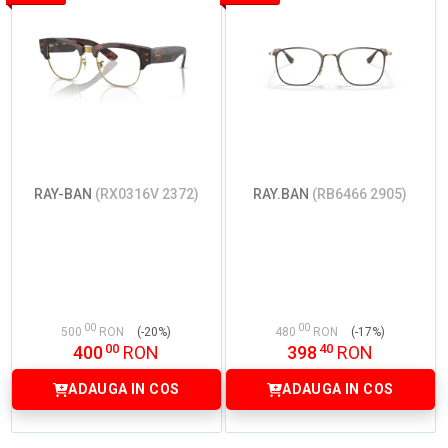
RAY-BAN
(RX0316V 2372)
RAY.BAN
(RB6466 2905)
00
00
500
RON
(-20%)
480
RON
(-17%)
00
40
400
RON
398
RON
ADAUGA IN COS
ADAUGA IN COS