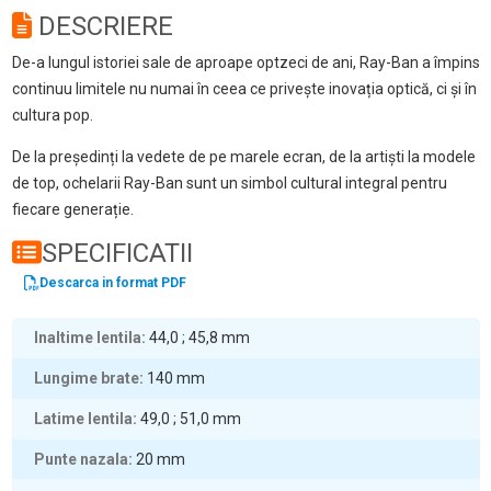
DESCRIERE
De-a lungul istoriei sale de aproape optzeci de ani, Ray-Ban a împins
continuu limitele nu numai în ceea ce privește inovația optică, ci și în
cultura pop.
De la președinți la vedete de pe marele ecran, de la artiști la modele
de top, ochelarii Ray-Ban sunt un simbol cultural integral pentru
fiecare generație.
SPECIFICATII
Descarca in format PDF
Inaltime lentila
44,0 ; 45,8
mm
Lungime brate
140
mm
Latime lentila
49,0 ; 51,0
mm
Punte nazala
20
mm