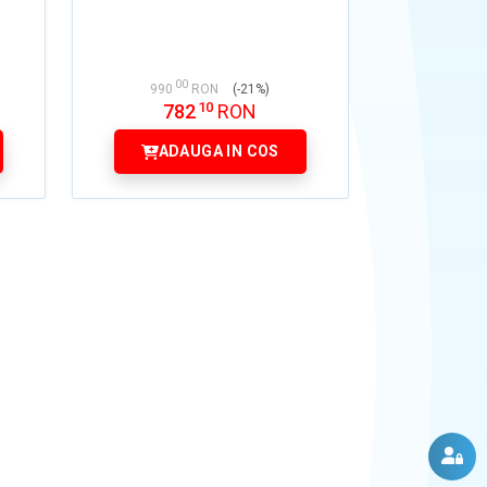
00
990
RON
(-21%)
10
782
RON
ADAUGA IN COS