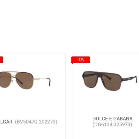
-
22%
DOLCE E GABANA
LGARI
(BV5047Q 202273)
(DG6134 325973)