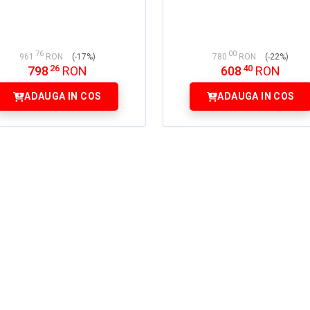
76
00
961
RON
(-17%)
780
RON
(-22%)
26
40
798
RON
608
RON
ADAUGA IN COS
ADAUGA IN COS