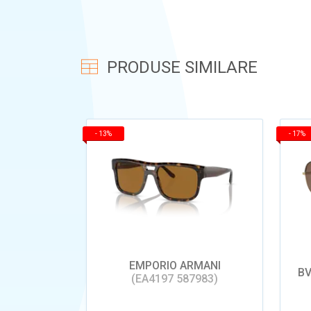
PRODUSE SIMILARE
-
13%
-
17%
EMPORIO ARMANI
BV
(EA4197 587983)