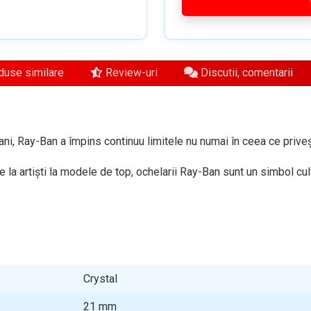
use similare
Review-uri
Discutii, comentarii
ni, Ray-Ban a împins continuu limitele nu numai în ceea ce privește
 la artiști la modele de top, ochelarii Ray-Ban sunt un simbol cult
Crystal
21
mm