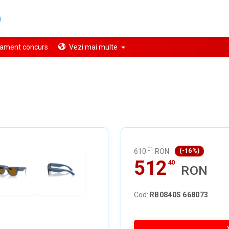
ament concurs
Vezi mai multe
01
610
RON
(-16%)
512
40
RON
Cod:
RB0840S 668073