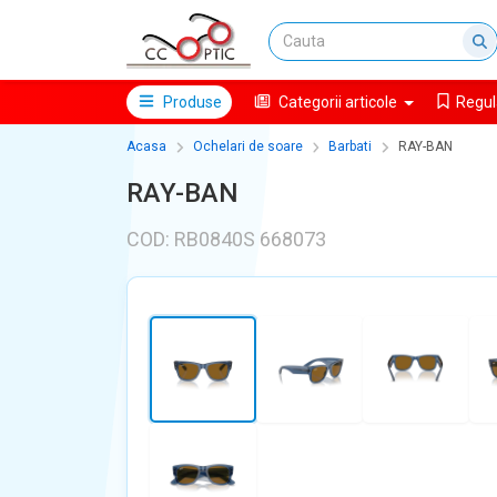
Produse
Categorii articole
Regul
Acasa
Ochelari de soare
Barbati
RAY-BAN
RAY-BAN
COD: RB0840S 668073