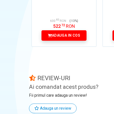
83
600
RON
(-13%)
72
522
RON
ADAUGA IN COS
REVIEW-URI
Ai comandat acest produs?
Fii primul care adauga un review!
Adauga un review