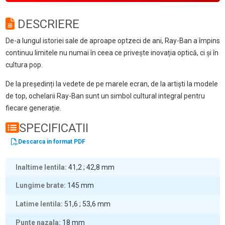
DESCRIERE
De-a lungul istoriei sale de aproape optzeci de ani, Ray-Ban a împins
continuu limitele nu numai în ceea ce privește inovația optică, ci și în
cultura pop.
De la președinți la vedete de pe marele ecran, de la artiști la modele
de top, ochelarii Ray-Ban sunt un simbol cultural integral pentru
fiecare generație.
SPECIFICATII
Descarca in format PDF
Inaltime lentila
41,2 ; 42,8
mm
Lungime brate
145
mm
Latime lentila
51,6 ; 53,6
mm
Punte nazala
18
mm