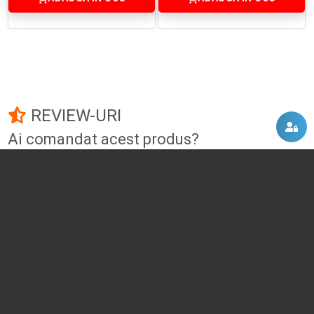
REVIEW-URI
Ai comandat acest produs?
Fii primul care adauga un review!
Adauga un review
DISCUTII, COMENTARII
Intra in contul tau
si vei putea adauga propriul tau
comentariu