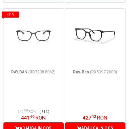
-
31%
RAY.BAN
(RB7208 8062)
Ray-Ban
(RX5397 2000)
00
640
RON
(-31%)
60
12
441
RON
427
RON
ADAUGA IN COS
ADAUGA IN COS