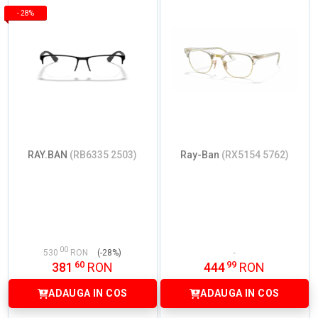
-
28%
RAY.BAN
(RB6335 2503)
Ray-Ban
(RX5154 5762)
00
530
RON
(-28%)
60
99
381
RON
444
RON
ADAUGA IN COS
ADAUGA IN COS