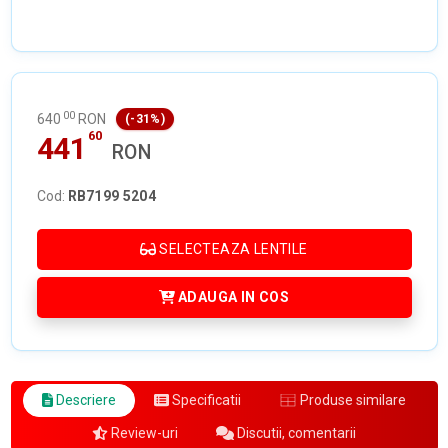
00
640
RON
(-31%)
60
441
RON
Cod:
RB7199 5204
SELECTEAZA LENTILE
ADAUGA IN COS
Descriere
Specificatii
Produse similare
Review-uri
Discutii, comentarii