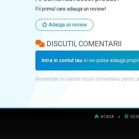
Fii primul care adauga un review!
Adauga un review
DISCUTII, COMENTARII
Intra in contul tau
si vei putea adauga propr
Momentan nu exista niciun comentariu pentru aces
ACASA
♦
DES