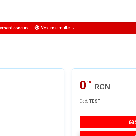
ament concurs
Vezi mai multe
0
10
RON
Cod:
TEST