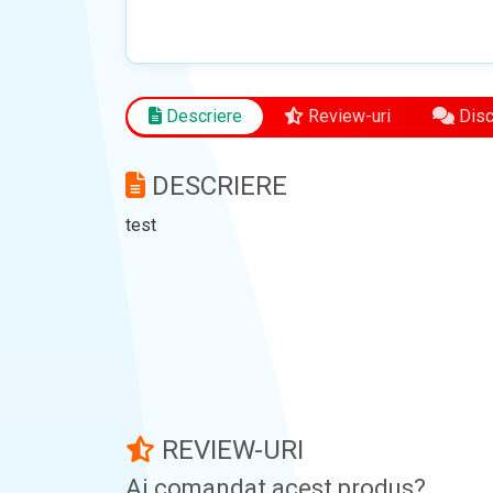
Descriere
Review-uri
Discu
DESCRIERE
test
REVIEW-URI
Ai comandat acest produs?