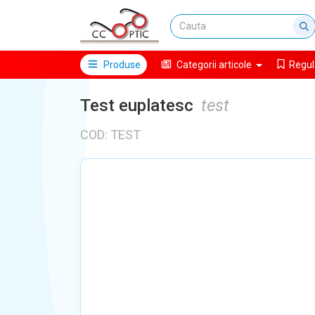
Produse
Categorii articole
Regul
Test euplatesc
test
COD: TEST
NU EXISTA IMAGINI