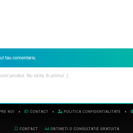
iul tau comentariu
t produs. Nu ezita, fii primul :)
PRE NOI
♦
CONTACT
♦
POLITICA CONFIDENTIALITATE
♦
CONTACT
OBTINETI O CONSULTATIE GRATUITA