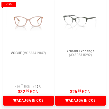
-
19%
Armani Exchange
VOGUE
(VO5334 2847)
(AX3053 8292)
00
410
RON
(-19%)
10
85
332
RON
326
RON
ADAUGA IN COS
ADAUGA IN COS