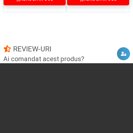
REVIEW-URI
Ai comandat acest produs?
Fii primul care adauga un review!
Adauga un review
DISCUTII, COMENTARII
Intra in contul tau
si vei putea adauga propriul tau
comentariu