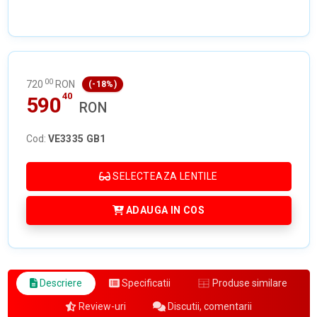
00
720
RON
(-18%)
40
590
RON
Cod:
VE3335 GB1
SELECTEAZA LENTILE
ADAUGA IN COS
Descriere
Specificatii
Produse similare
Review-uri
Discutii, comentarii