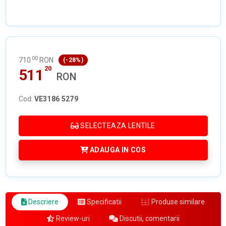
00
710
RON
(-28%)
20
511
RON
Cod:
VE3186 5279
SELECTEAZA LENTILE
ADAUGA IN COS
Descriere
Specificatii
Produse similare
Review-uri
Discutii, comentarii