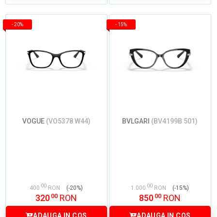
-
20%
-
15%
VOGUE
(VO5378 W44)
BVLGARI
(BV4199B 501)
00
00
400
RON
(-20%)
1.000
RON
(-15%)
00
00
320
RON
850
RON
ADAUGA IN COS
ADAUGA IN COS