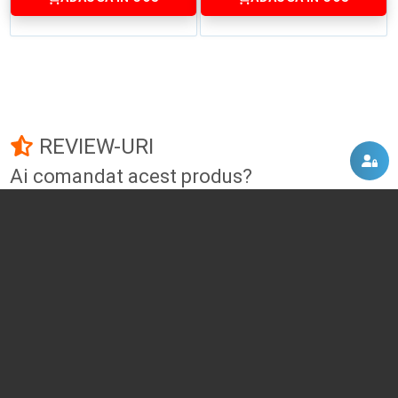
REVIEW-URI
Ai comandat acest produs?
Fii primul care adauga un review!
Adauga un review
DISCUTII, COMENTARII
Intra in contul tau
si vei putea adauga propriul tau
comentariu