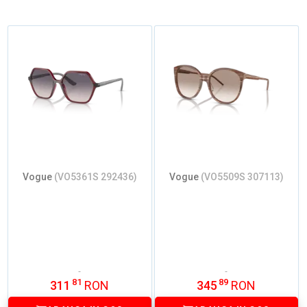
Vogue
(VO5361S 292436)
Vogue
(VO5509S 307113)
81
89
311
RON
345
RON