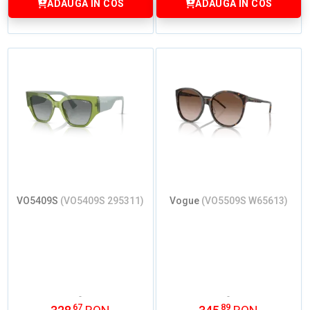
ADAUGA IN COS
ADAUGA IN COS
VO5409S
(VO5409S 295311)
Vogue
(VO5509S W65613)
67
89