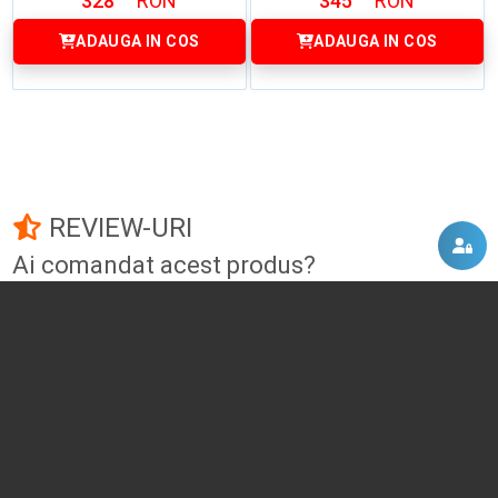
328
RON
345
RON
ADAUGA IN COS
ADAUGA IN COS
REVIEW-URI
Ai comandat acest produs?
Fii primul care adauga un review!
Adauga un review
DISCUTII, COMENTARII
Intra in contul tau
si vei putea adauga propriul tau