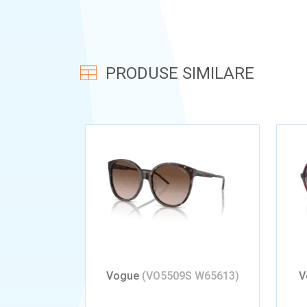
PRODUSE SIMILARE
Vogue
(VO5509S W65613)
V