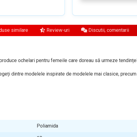
use similare
Review-uri
Discutii, comentarii
produce ochelari pentru femeile care doreau să urmeze tendințel
egeți dintre modelele inspirate de modelele mai clasice, precum și
Poliamida