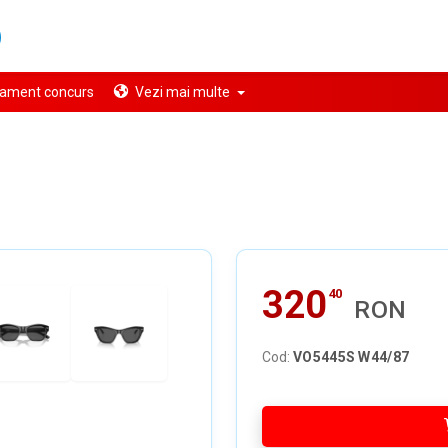
ament concurs
Vezi mai multe
320
40
RON
Cod:
VO5445S W44/87