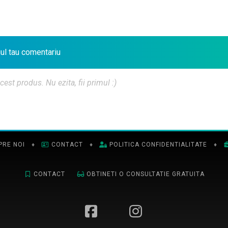
iul tau comentariu
t produs. Nu ezita, fii primul :)
PRE NOI
♦
CONTACT
♦
POLITICA CONFIDENTIALITATE
♦
CONTACT
OBTINETI O CONSULTATIE GRATUITA