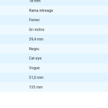
18
mm
Rama intreaga
Femei
Gri inchis
39,4
mm
Negru
Cat eye
Vogue
51,0
mm
135
mm