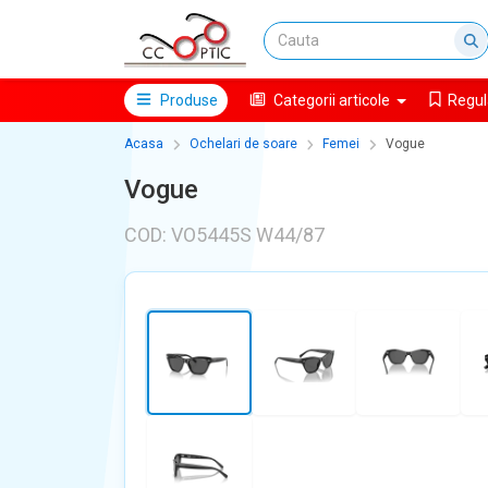
Produse
Categorii articole
Regul
Acasa
Ochelari de soare
Femei
Vogue
Vogue
COD: VO5445S W44/87