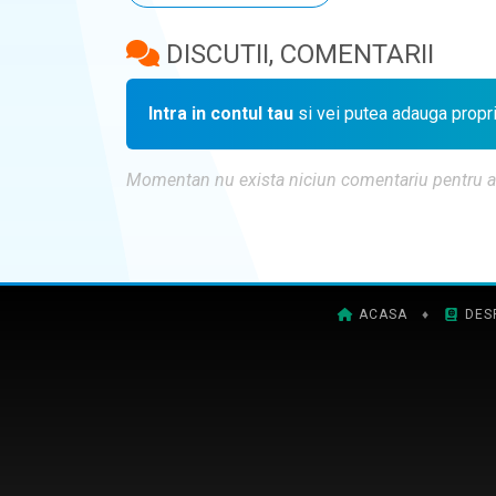
DISCUTII, COMENTARII
Intra in contul tau
si vei putea adauga propr
Momentan nu exista niciun comentariu pentru aces
ACASA
♦
DES