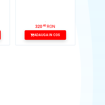
40
320
RON
ADAUGA IN COS