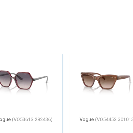
ogue
(VO5361S 292436)
Vogue
(VO5445S 30101