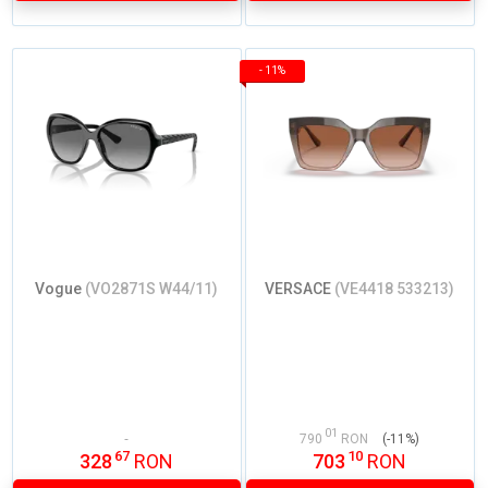
-
11%
Vogue
(VO2871S W44/11)
VERSACE
(VE4418 533213)
01
790
RON
(-11%)
67
10
328
RON
703
RON