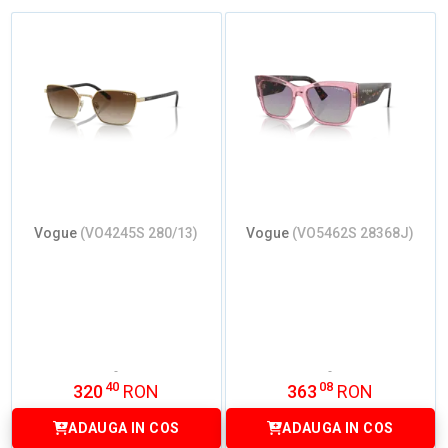
Vogue
(VO4245S 280/13)
Vogue
(VO5462S 28368J)
40
08
320
RON
363
RON
ADAUGA IN COS
ADAUGA IN COS