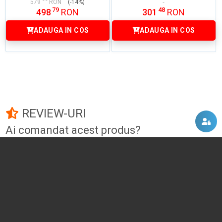
579
RON
(-14%)
79
48
498
RON
301
RON
ADAUGA IN COS
ADAUGA IN COS
REVIEW-URI
Ai comandat acest produs?
Fii primul care adauga un review!
Adauga un review
DISCUTII, COMENTARII