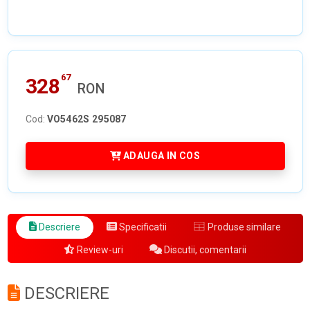
67
328
RON
Cod:
VO5462S 295087
ADAUGA IN COS
Descriere
Specificatii
Produse similare
Review-uri
Discutii, comentarii
DESCRIERE