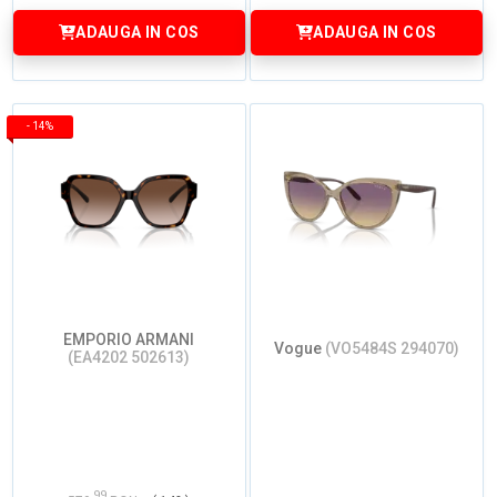
ADAUGA IN COS
ADAUGA IN COS
-
14%
EMPORIO ARMANI
Vogue
(VO5484S 294070)
(EA4202 502613)
99