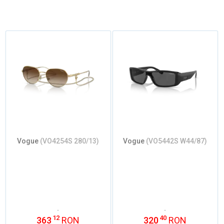
Vogue
(VO4254S 280/13)
Vogue
(VO5442S W44/87)
12
40
363
RON
320
RON