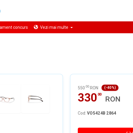
ament concurs
Vezi mai multe
00
550
RON
(-40%)
330
00
RON
Cod:
VO5424B 2864