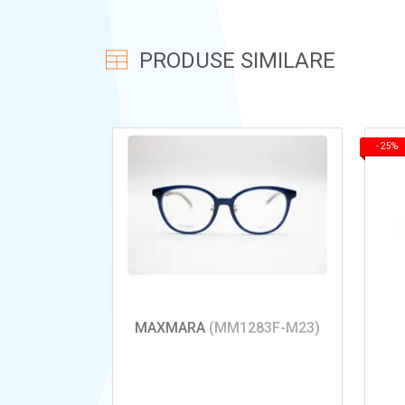
PRODUSE SIMILARE
-
25%
MAXMARA
(MM1283F-M23)