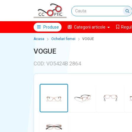
Produse
Categorii articole
Regul
Acasa
Ochelari femei
VOGUE
VOGUE
COD: VO5424B 2864