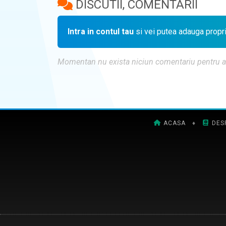
DISCUTII, COMENTARII
Intra in contul tau
si vei putea adauga propr
Momentan nu exista niciun comentariu pentru aces
ACASA
♦
DES