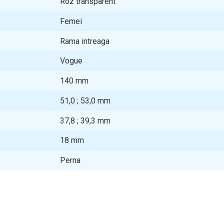
Roz transparent
Femei
Rama intreaga
Vogue
140
mm
51,0 ; 53,0
mm
37,8 ; 39,3
mm
18
mm
Perna