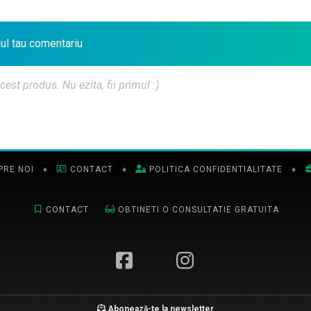
iul tau comentariu
t produs. Nu ezita, fii primul :)
PRE NOI
♦
CONTACT
♦
POLITICA CONFIDENTIALITATE
♦
CONTACT
OBTINETI O CONSULTATIE GRATUITA
Abonează-te la newsletter