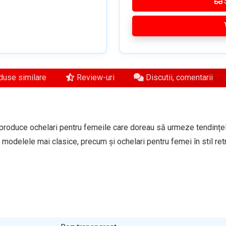
use similare
Review-uri
Discutii, comentarii
produce ochelari pentru femeile care doreau să urmeze tendințel
e modelele mai clasice, precum și ochelari pentru femei în stil ret