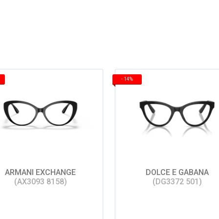
-
14%
ARMANI EXCHANGE
DOLCE E GABANA
(AX3093 8158)
(DG3372 501)