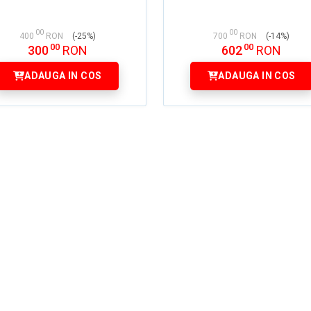
00
00
400
RON
(-25%)
700
RON
(-14%)
00
00
300
RON
602
RON
ADAUGA IN COS
ADAUGA IN COS