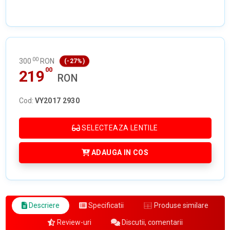
00
300
RON
(-27%)
00
219
RON
Cod:
VY2017 2930
SELECTEAZA LENTILE
ADAUGA IN COS
Descriere
Specificatii
Produse similare
Review-uri
Discutii, comentarii