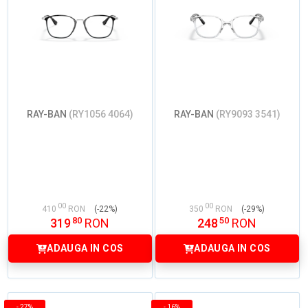
RAY-BAN
(RY1056 4064)
RAY-BAN
(RY9093 3541)
00
00
410
RON
(-22%)
350
RON
(-29%)
80
50
319
RON
248
RON
ADAUGA IN COS
ADAUGA IN COS
-
27%
-
16%