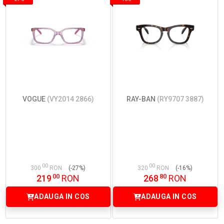
VOGUE
(VY2014 2866)
RAY-BAN
(RY9707 3887)
00
00
300
RON
(-27%)
320
RON
(-16%)
00
80
219
RON
268
RON
ADAUGA IN COS
ADAUGA IN COS