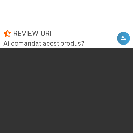
REVIEW-URI
Ai comandat acest produs?
Fii primul care adauga un review!
Adauga un review
DISCUTII, COMENTARII
Intra in contul tau
si vei putea adauga propriul tau
comentariu
Momentan nu exista niciun comentariu pentru acest produs. Nu ezita, fii
primul :)