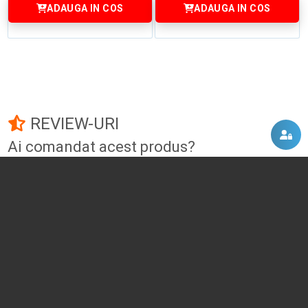
ADAUGA IN COS
ADAUGA IN COS
REVIEW-URI
Ai comandat acest produs?
Fii primul care adauga un review!
Adauga un review
DISCUTII, COMENTARII
Intra in contul tau
si vei putea adauga propriul tau
comentariu