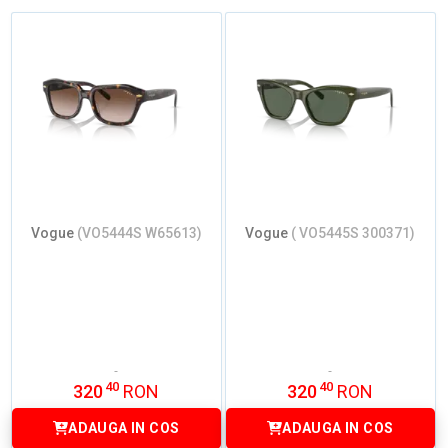
Vogue
(VO5444S W65613)
Vogue
( VO5445S 300371)
40
40
320
RON
320
RON
ADAUGA IN COS
ADAUGA IN COS