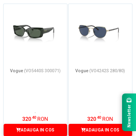
Vogue
(VO5440S 300071)
Vogue
(VO4242S 280/80)
Newsletter
40
40
320
RON
320
RON
ADAUGA IN COS
ADAUGA IN COS