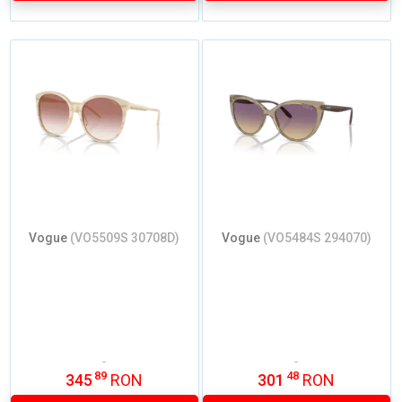
Vogue
(VO5509S 30708D)
Vogue
(VO5484S 294070)
89
48
345
RON
301
RON