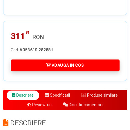
81
311
RON
Cod:
VO5361S 28288H
ADAUGA IN COS
Descriere
Specificatii
Produse similare
Review-uri
Discutii, comentarii
DESCRIERE