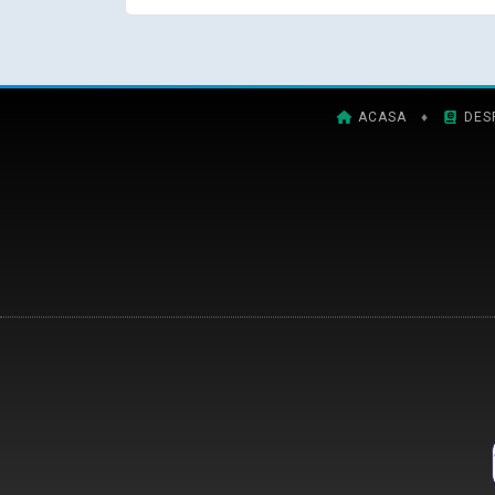
ACASA
♦
DES