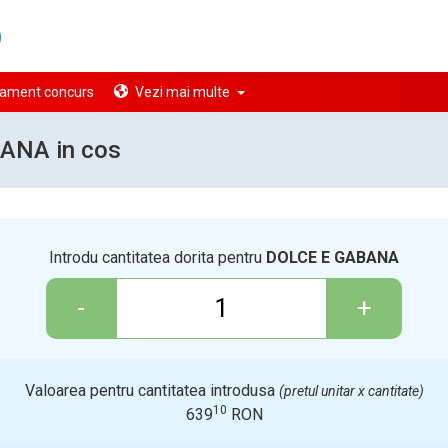
ament concurs
Vezi mai multe
ANA in cos
Introdu cantitatea dorita pentru
DOLCE E GABANA
-
+
Valoarea pentru cantitatea introdusa
(pretul unitar x cantitate)
10
639
RON