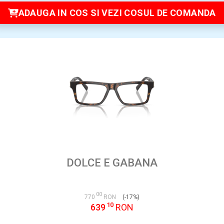
ADAUGA IN COS SI VEZI COSUL DE COMANDA
DOLCE E GABANA
00
770
RON
(-17%)
10
639
RON